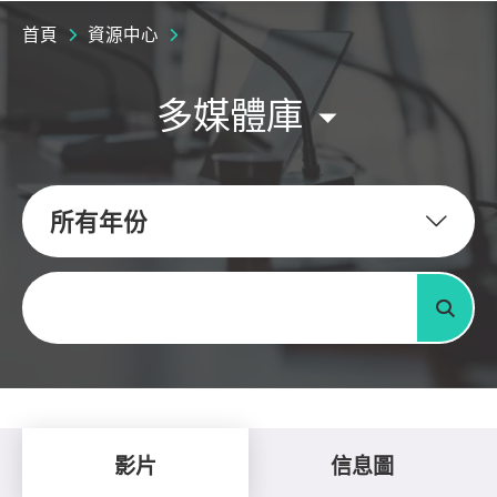
首頁
資源中心
多媒體庫
所有年份
關鍵字
搜尋
影片
信息圖