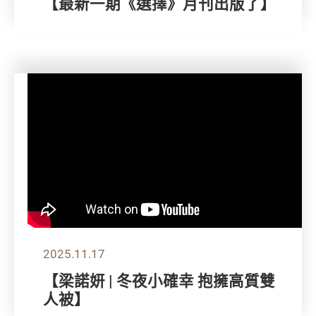
【最新一期《選擇》月刊出版了】
2025.11.17
【梁諾妍 | 冬夜小確幸 抱擁高質雙
人被】