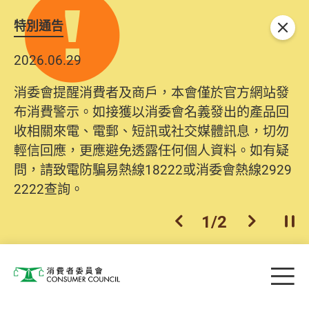
特別通告
關閉
2026.06.29
2025.10.31
消委會提醒消費者及商戶，本會僅於官方網站發
為提升使用者體驗及網絡安全，本會的投訴處理
布消費警示。如接獲以消委會名義發出的產品回
系統已經進行升級及推出新功能。由2025年11月
收相關來電、電郵、短訊或社交媒體訊息，切勿
10日起，消費者需要提供基本聯絡資料（包括姓
輕信回應，更應避免透露任何個人資料。如有疑
名、電郵及電話）註冊帳戶，才可提交投訴、查
問，請致電防騙易熱線18222或消委會熱線2929
詢及建議。所有提交紀錄將清晰整合於帳戶中，
2222查詢。
方便日後作出跟進。
2
/
2
上一個
下一個
開
Skip to main content
目
消費者委員會