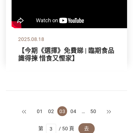
2025.08.18
【今期《選擇》免費睇 | 臨期食品
識得揀 惜食又慳家】
上一頁
下一頁
01
02
03
04
…
50
第
/ 50 頁
去