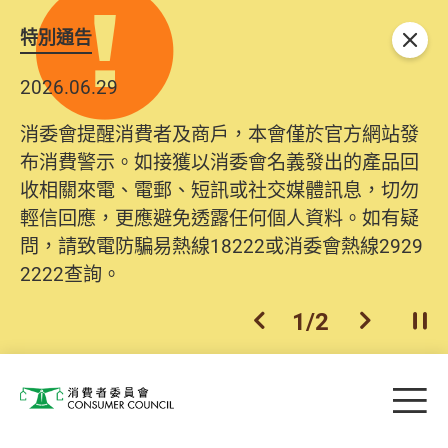
特別通告
關閉
2026.06.29
2025.10.31
消委會提醒消費者及商戶，本會僅於官方網站發
為提升使用者體驗及網絡安全，本會的投訴處理
布消費警示。如接獲以消委會名義發出的產品回
系統已經進行升級及推出新功能。由2025年11月
收相關來電、電郵、短訊或社交媒體訊息，切勿
10日起，消費者需要提供基本聯絡資料（包括姓
輕信回應，更應避免透露任何個人資料。如有疑
名、電郵及電話）註冊帳戶，才可提交投訴、查
問，請致電防騙易熱線18222或消委會熱線2929
詢及建議。所有提交紀錄將清晰整合於帳戶中，
2222查詢。
方便日後作出跟進。
2
/
2
上一個
下一個
開
Skip to main content
目
消費者委員會