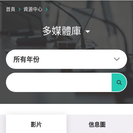
首頁
資源中心
多媒體庫
所有年份
關鍵字
搜尋
影片
信息圖