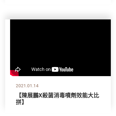
2021.01.14
【陳展鵬X殺菌消毒噴劑效能大比
拼】