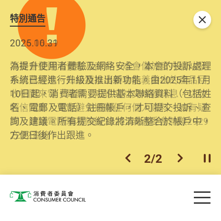
特別通告
關閉
2026.06.29
2025.10.31
消委會提醒消費者及商戶，本會僅於官方網站發
為提升使用者體驗及網絡安全，本會的投訴處理
布消費警示。如接獲以消委會名義發出的產品回
系統已經進行升級及推出新功能。由2025年11月
收相關來電、電郵、短訊或社交媒體訊息，切勿
10日起，消費者需要提供基本聯絡資料（包括姓
輕信回應，更應避免透露任何個人資料。如有疑
名、電郵及電話）註冊帳戶，才可提交投訴、查
問，請致電防騙易熱線18222或消委會熱線2929
詢及建議。所有提交紀錄將清晰整合於帳戶中，
2222查詢。
方便日後作出跟進。
2
/
2
上一個
下一個
開
Skip to main content
目
消費者委員會