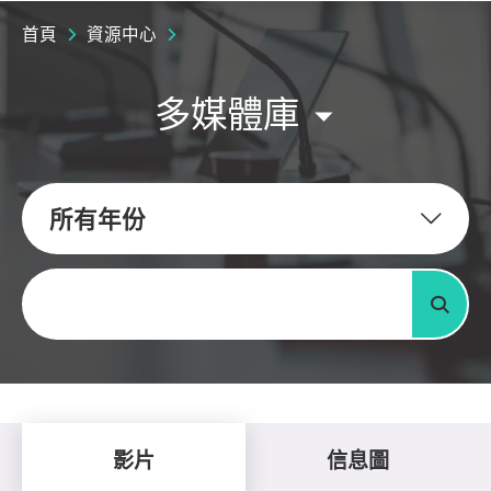
首頁
資源中心
多媒體庫
所有年份
關鍵字
搜尋
影片
信息圖