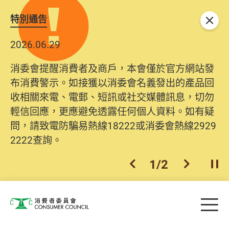
特別通告
關閉
2026.06.29
消委會提醒消費者及商戶，本會僅於官方網站發
布消費警示。如接獲以消委會名義發出的產品回
收相關來電、電郵、短訊或社交媒體訊息，切勿
輕信回應，更應避免透露任何個人資料。如有疑
問，請致電防騙易熱線18222或消委會熱線2929
2222查詢。
1
/
2
上一個
下一個
開
Skip to main content
目
消費者委員會