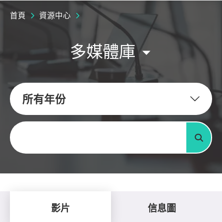
首頁
資源中心
多媒體庫
所有年份
關鍵字
搜尋
影片
信息圖