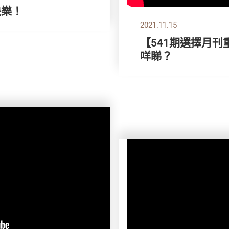
快樂！
2021.11.15
【541期選擇月刊
咩睇？