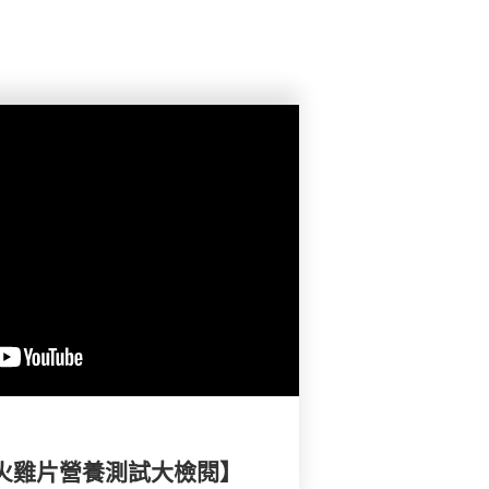
及火雞片營養測試大檢閱】