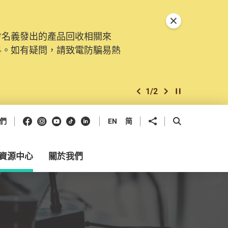
關閉特別通告
會名義發出的產品回收相關來
。由2025年11月10日起，
料。如有疑問，請致電防騙易熱
交投訴、查詢及建議。所有提交
2
/
2
上一個
下一個
開始/暫停幻燈
Facebook
Instagram
Youtube
抖音
領英
分享到
開啟搜尋框
們
EN
简
資源中心
關於我們