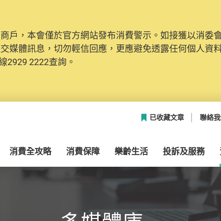
及商戶，本會僅於官方網站發布消費警示。如接獲以消委
網絡安全，本會的投訴處理系統已經進行升級及推出新功能
社交媒體訊息，切勿輕信回應，更應避免透露任何個人資
本聯絡資料（包括姓名、電郵及電話）註冊帳戶，才可提
2929 2222查詢。
帳戶中，方便日後作出跟進。
已收藏文章
聯絡我
消費全攻略
消費保障
樂齡生活
投訴及服務