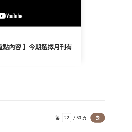
重點內容 】今期選擇月刊有
第
/ 50 頁
去