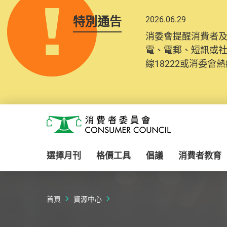
特別通告
2026.06.29
2025.10.31
消委會提醒消費者
為提升使用者體驗及
電、電郵、短訊或
消費者需要提供基
線18222或消委會熱線
紀錄將清晰整合於
Skip to main content
消費者委員會
選擇月刊
格價工具
倡議
消費者教育
首頁
資源中心