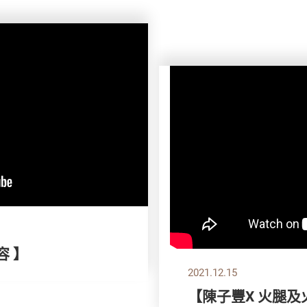
容 】
2021.12.15
【陳子豐X 火腿