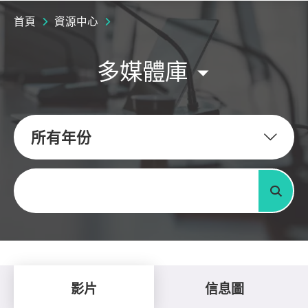
首頁
資源中心
多媒體庫
所有年份
關鍵字
搜尋
影片
信息圖