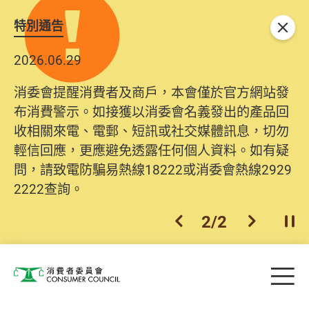
特別通告
關閉
2026.06.29
2025.10.31
消委會提醒消費者及商戶，本會僅於官方網站發
為提升使用者體驗及網絡安全，本會的投訴處理
布消費警示。如接獲以消委會名義發出的產品回
系統已經進行升級及推出新功能。由2025年11月
收相關來電、電郵、短訊或社交媒體訊息，切勿
10日起，消費者需要提供基本聯絡資料（包括姓
輕信回應，更應避免透露任何個人資料。如有疑
名、電郵及電話）註冊帳戶，才可提交投訴、查
問，請致電防騙易熱線18222或消委會熱線2929
詢及建議。所有提交紀錄將清晰整合於帳戶中，
2222查詢。
方便日後作出跟進。
2
/
2
上一個
下一個
開
Skip to main content
目
消費者委員會