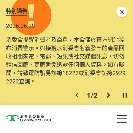
特別通告
關閉
2026.06.29
消委會提醒消費者及商戶，本會僅於官方網站發
布消費警示。如接獲以消委會名義發出的產品回
收相關來電、電郵、短訊或社交媒體訊息，切勿
輕信回應，更應避免透露任何個人資料。如有疑
問，請致電防騙易熱線18222或消委會熱線2929
2222查詢。
1
/
2
上一個
下一個
開
Skip to main content
目
消費者委員會