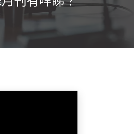
擇月刊有咩睇？