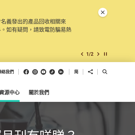
關閉特別通告
會名義發出的產品回收相關來
料。如有疑問，請致電防騙易熱
1
/
2
上一個
下一個
開始/暫停幻燈
Facebook
Instagram
Youtube
抖音
領英
分享到
開啟搜尋框
聯絡我們
简
資源中心
關於我們