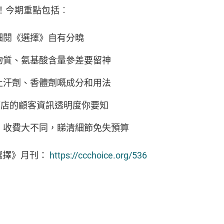
！今期重點包括︰
細閱《選擇》自有分曉
物質、氨基酸含量參差要留神
止汗劑、香體劑嘅成分和用法
各間酒店的顧客資訊透明度你要知
、收費大不同，睇清細節免失預算
選擇》月刊：
https://ccchoice.org/536