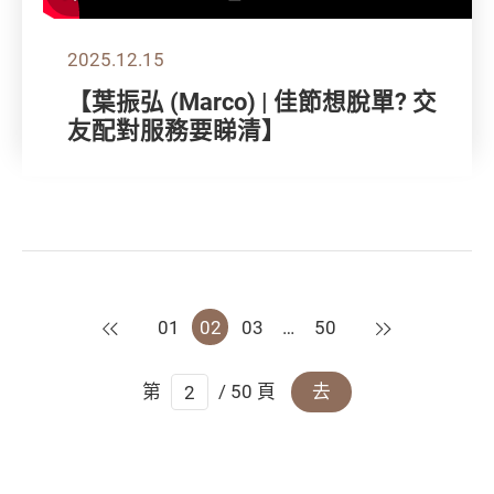
2025.12.15
【葉振弘 (Marco) | 佳節想脫單? 交
友配對服務要睇清】
上一頁
下一頁
01
02
03
…
50
第
/ 50 頁
去