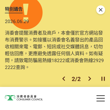
特別通告
關閉
2026.06.29
2025.10.31
消委會提醒消費者及商戶，本會僅於官方網站發
為提升使用者體驗及網絡安全，本會的投訴處理
布消費警示。如接獲以消委會名義發出的產品回
系統已經進行升級及推出新功能。由2025年11月
收相關來電、電郵、短訊或社交媒體訊息，切勿
10日起，消費者需要提供基本聯絡資料（包括姓
輕信回應，更應避免透露任何個人資料。如有疑
名、電郵及電話）註冊帳戶，才可提交投訴、查
問，請致電防騙易熱線18222或消委會熱線2929
詢及建議。所有提交紀錄將清晰整合於帳戶中，
2222查詢。
方便日後作出跟進。
2
/
2
上一個
下一個
開
Skip to main content
目
消費者委員會