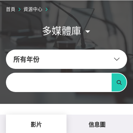
首頁
資源中心
多媒體庫
所有年份
關鍵字
搜尋
影片
信息圖