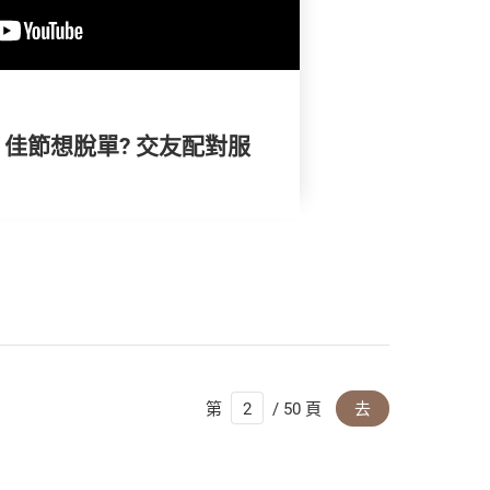
) | 佳節想脫單? 交友配對服
第
/ 50 頁
去