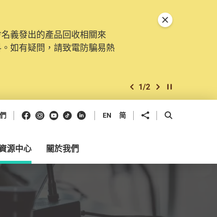
關閉特別通告
會名義發出的產品回收相關來
。由2025年11月10日起，
料。如有疑問，請致電防騙易熱
交投訴、查詢及建議。所有提交
2
/
2
上一個
下一個
開始/暫停幻燈
Facebook
Instagram
Youtube
抖音
領英
分享到
開啟搜尋框
們
EN
简
資源中心
關於我們