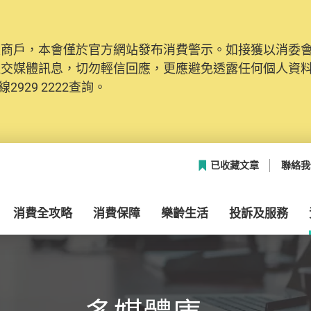
及商戶，本會僅於官方網站發布消費警示。如接獲以消委
網絡安全，本會的投訴處理系統已經進行升級及推出新功能
社交媒體訊息，切勿輕信回應，更應避免透露任何個人資
本聯絡資料（包括姓名、電郵及電話）註冊帳戶，才可提
2929 2222查詢。
帳戶中，方便日後作出跟進。
已收藏文章
聯絡我
消費全攻略
消費保障
樂齡生活
投訴及服務