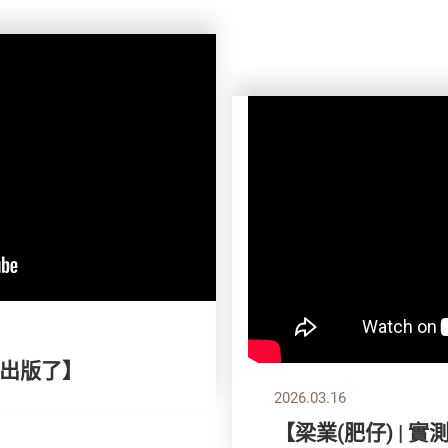
出版了】
2026.03.16
【梁業(肥仔) | 