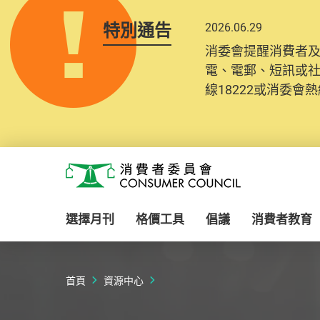
特別通告
2026.06.29
2025.10.31
消委會提醒消費者
為提升使用者體驗及
電、電郵、短訊或
消費者需要提供基
線18222或消委會熱線
紀錄將清晰整合於
Skip to main content
消費者委員會
選擇月刊
格價工具
倡議
消費者教育
首頁
資源中心