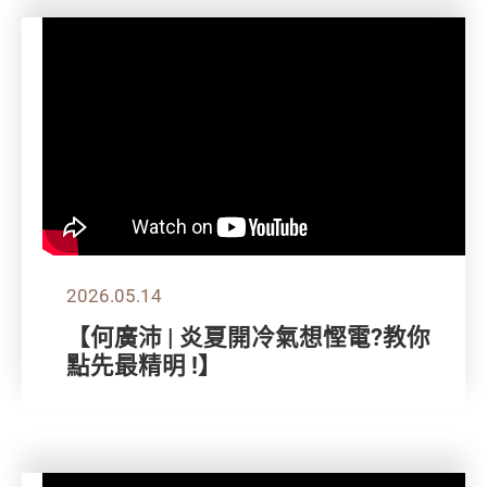
2026.05.14
【何廣沛 | 炎夏開冷氣想慳電?教你
點先最精明 !】