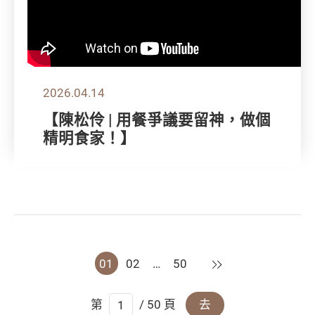
2026.04.14
【陳松伶 | 用餐爭議要留神，做個
精明食家！】
下一頁
01
02
…
50
第
/ 50 頁
去