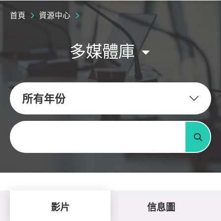
首頁
資源中心
多媒體庫
所有年份
關鍵字
搜尋
影片
信息圖