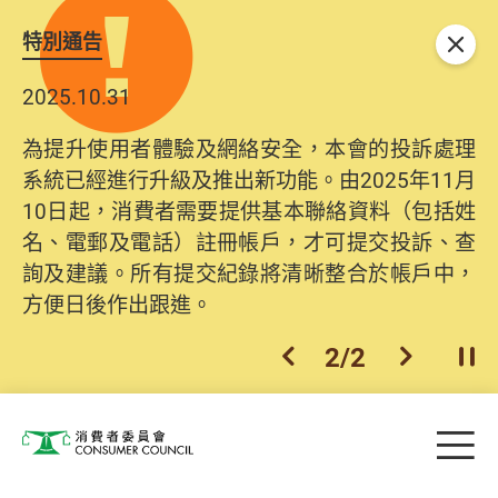
特別通告
關閉
2025.10.31
為提升使用者體驗及網絡安全，本會的投訴處理
系統已經進行升級及推出新功能。由2025年11月
10日起，消費者需要提供基本聯絡資料（包括姓
名、電郵及電話）註冊帳戶，才可提交投訴、查
詢及建議。所有提交紀錄將清晰整合於帳戶中，
方便日後作出跟進。
2
/
2
上一個
下一個
開
Skip to main content
目
消費者委員會