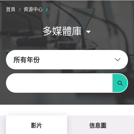
首頁
資源中心
多媒體庫
所有年份
關鍵字
搜尋
影片
信息圖