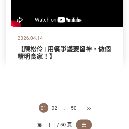
2026.04.14
【陳松伶 | 用餐爭議要留神，做個
精明食家！】
下一頁
01
02
…
50
第
/ 50 頁
去