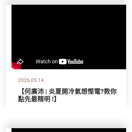
2026.05.14
【何廣沛 | 炎夏開冷氣想慳電?教你
點先最精明 !】