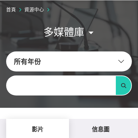
首頁
資源中心
多媒體庫
所有年份
關鍵字
搜尋
影片
信息圖