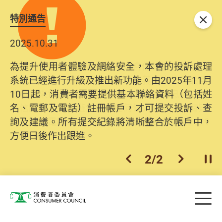
特別通告
關閉
2025.10.31
為提升使用者體驗及網絡安全，本會的投訴處理
系統已經進行升級及推出新功能。由2025年11月
10日起，消費者需要提供基本聯絡資料（包括姓
名、電郵及電話）註冊帳戶，才可提交投訴、查
詢及建議。所有提交紀錄將清晰整合於帳戶中，
方便日後作出跟進。
2
/
2
上一個
下一個
開
Skip to main content
目
消費者委員會