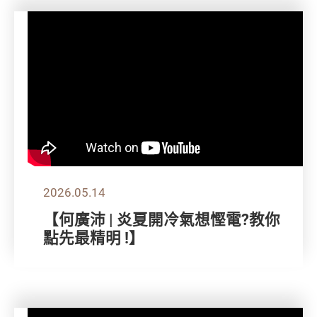
2026.05.14
【何廣沛 | 炎夏開冷氣想慳電?教你
點先最精明 !】