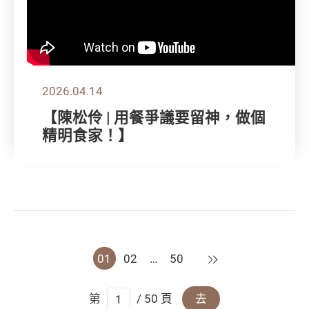
2026.04.14
【陳松伶 | 用餐爭議要留神，做個
精明食家！】
下一頁
01
02
…
50
第
/ 50 頁
去