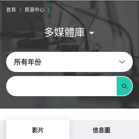
首頁
資源中心
多媒體庫
所有年份
關鍵字
搜尋
影片
信息圖