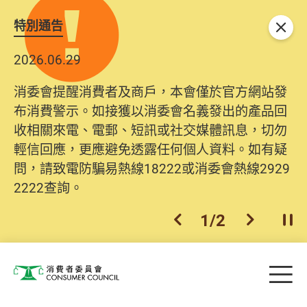
特別通告
關閉
2026.06.29
2025.10.31
消委會提醒消費者及商戶，本會僅於官方網站發
為提升使用者體驗及網絡安全，本會的投訴處理
布消費警示。如接獲以消委會名義發出的產品回
系統已經進行升級及推出新功能。由2025年11月
收相關來電、電郵、短訊或社交媒體訊息，切勿
10日起，消費者需要提供基本聯絡資料（包括姓
輕信回應，更應避免透露任何個人資料。如有疑
名、電郵及電話）註冊帳戶，才可提交投訴、查
問，請致電防騙易熱線18222或消委會熱線2929
詢及建議。所有提交紀錄將清晰整合於帳戶中，
2222查詢。
方便日後作出跟進。
2
/
2
上一個
下一個
開
Skip to main content
目
消費者委員會