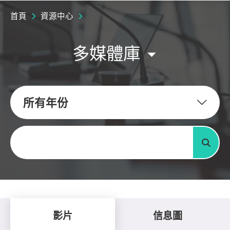
首頁
資源中心
多媒體庫
所有年份
關鍵字
搜尋
影片
信息圖