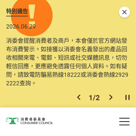
特別通告
關閉
2026.06.29
消委會提醒消費者及商戶，本會僅於官方網站發
布消費警示。如接獲以消委會名義發出的產品回
收相關來電、電郵、短訊或社交媒體訊息，切勿
輕信回應，更應避免透露任何個人資料。如有疑
問，請致電防騙易熱線18222或消委會熱線2929
2222查詢。
1
/
2
上一個
下一個
開
Skip to main content
目
消費者委員會