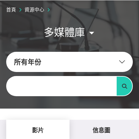
首頁
資源中心
多媒體庫
所有年份
關鍵字
搜尋
影片
信息圖