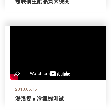
卷裝衞生紙品質大檢閱
2018.05.15
湯洛雯 x 冷氣機測試