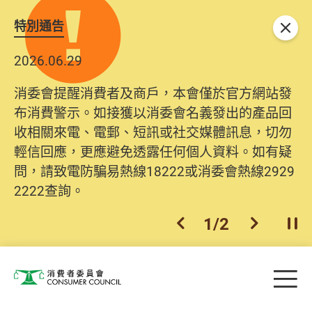
特別通告
關閉
2026.06.29
2025.10.31
消委會提醒消費者及商戶，本會僅於官方網站發
為提升使用者體驗及網絡安全，本會的投訴處理
布消費警示。如接獲以消委會名義發出的產品回
系統已經進行升級及推出新功能。由2025年11月
收相關來電、電郵、短訊或社交媒體訊息，切勿
10日起，消費者需要提供基本聯絡資料（包括姓
輕信回應，更應避免透露任何個人資料。如有疑
名、電郵及電話）註冊帳戶，才可提交投訴、查
問，請致電防騙易熱線18222或消委會熱線2929
詢及建議。所有提交紀錄將清晰整合於帳戶中，
2222查詢。
方便日後作出跟進。
2
/
2
上一個
下一個
開
Skip to main content
目
消費者委員會