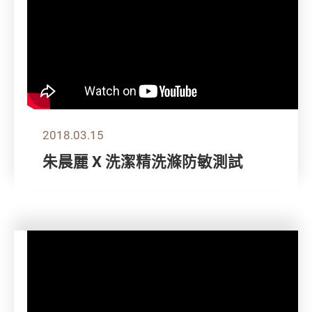
2018.03.15
朱晨麗 X 洗潔精洗滌防敏測試