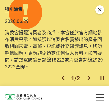
特別通告
關閉
2026.06.29
2025.10.31
消委會提醒消費者及商戶，本會僅於官方網站發
為提升使用者體驗及網絡安全，本會的投訴處理
布消費警示。如接獲以消委會名義發出的產品回
系統已經進行升級及推出新功能。由2025年11月
收相關來電、電郵、短訊或社交媒體訊息，切勿
10日起，消費者需要提供基本聯絡資料（包括姓
輕信回應，更應避免透露任何個人資料。如有疑
名、電郵及電話）註冊帳戶，才可提交投訴、查
問，請致電防騙易熱線18222或消委會熱線2929
詢及建議。所有提交紀錄將清晰整合於帳戶中，
2222查詢。
方便日後作出跟進。
2
/
2
上一個
下一個
開
Skip to main content
目
消費者委員會