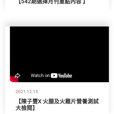
【542期選擇月刊重點內容 】
2021.12.15
【陳子豐X 火腿及火雞片營養測試
大檢閱】