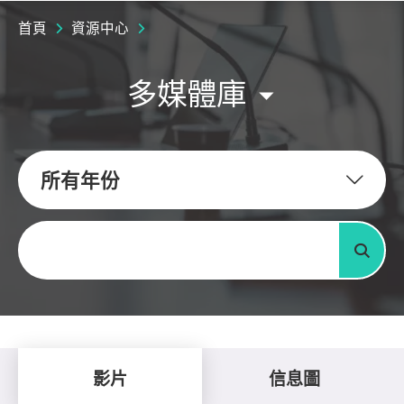
首頁
資源中心
多媒體庫
所有年份
關鍵字
搜尋
影片
信息圖