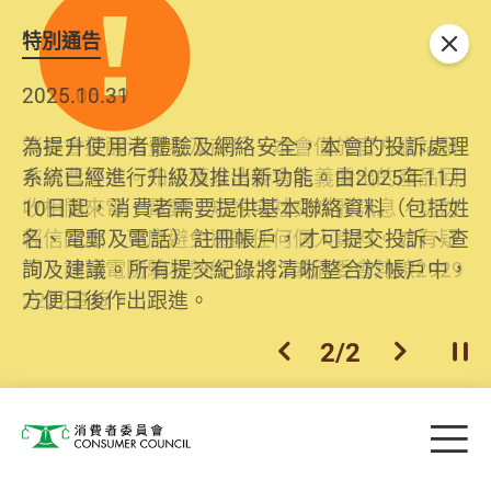
特別通告
關閉
2026.06.29
2025.10.31
消委會提醒消費者及商戶，本會僅於官方網站發
為提升使用者體驗及網絡安全，本會的投訴處理
布消費警示。如接獲以消委會名義發出的產品回
系統已經進行升級及推出新功能。由2025年11月
收相關來電、電郵、短訊或社交媒體訊息，切勿
10日起，消費者需要提供基本聯絡資料（包括姓
輕信回應，更應避免透露任何個人資料。如有疑
名、電郵及電話）註冊帳戶，才可提交投訴、查
問，請致電防騙易熱線18222或消委會熱線2929
詢及建議。所有提交紀錄將清晰整合於帳戶中，
2222查詢。
方便日後作出跟進。
2
/
2
上一個
下一個
開
Skip to main content
目
消費者委員會