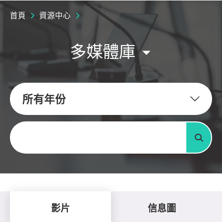
首頁
資源中心
多媒體庫
所有年份
關鍵字
搜尋
影片
信息圖