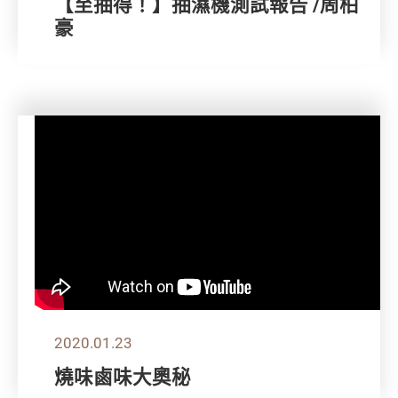
【至抽得！】抽濕機測試報告 /周柏
豪
2020.01.23
燒味鹵味大奧秘