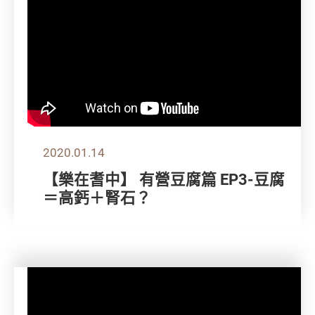
2020.01.14
【樂在耆中】 有營豆腐篇 EP3-豆腐
＝高鈣＋腎石？