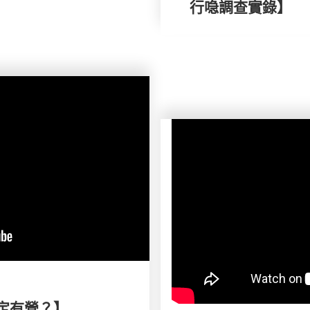
行喼調查實錄】
脂定有營？】