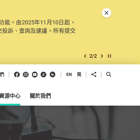
關閉特別通告
。由2025年11月10日起，
交投訴、查詢及建議。所有提交
2
/
2
上一個
下一個
開始/暫停幻燈
Facebook
Instagram
Youtube
抖音
領英
分享到
開啟搜尋框
們
EN
简
資源中心
關於我們