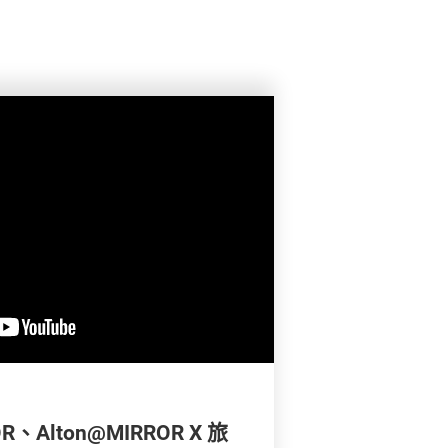
OR、Alton@MIRROR X 旅