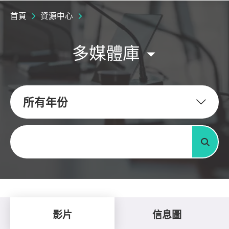
首頁
資源中心
多媒體庫
所有年份
關鍵字
搜尋
影片
信息圖