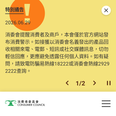
特別通告
關閉
2026.06.29
2025.10.31
消委會提醒消費者及商戶，本會僅於官方網站發
為提升使用者體驗及網絡安全，本會的投訴處理
布消費警示。如接獲以消委會名義發出的產品回
系統已經進行升級及推出新功能。由2025年11月
收相關來電、電郵、短訊或社交媒體訊息，切勿
10日起，消費者需要提供基本聯絡資料（包括姓
輕信回應，更應避免透露任何個人資料。如有疑
名、電郵及電話）註冊帳戶，才可提交投訴、查
問，請致電防騙易熱線18222或消委會熱線2929
詢及建議。所有提交紀錄將清晰整合於帳戶中，
2222查詢。
方便日後作出跟進。
2
/
2
上一個
下一個
開
Skip to main content
目
消費者委員會