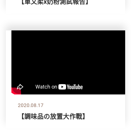
【單文柔x奶粉測試報告】
2020.08.17
【調味品の放置大作戰】