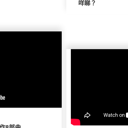
咩睇？
製作8部曲