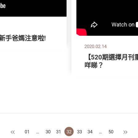
位新手爸媽注意啦!
2020.02.14
【520期選擇月刊
咩睇？
上一頁
下一頁
01
…
30
31
32
33
34
…
50