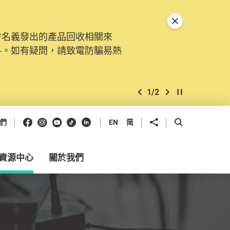
關閉特別通告
會名義發出的產品回收相關來
。由2025年11月10日起，
料。如有疑問，請致電防騙易熱
交投訴、查詢及建議。所有提交
2
/
2
上一個
下一個
開始/暫停幻燈
Facebook
Instagram
Youtube
抖音
領英
分享到
開啟搜尋框
們
EN
简
資源中心
關於我們