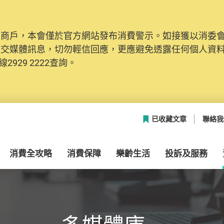
及商戶，本會僅於官方網站發布消費警示。如接獲以消委
網絡安全，本會的投訴處理系統已經進行升級及推出新功能
社交媒體訊息，切勿輕信回應，更應避免透露任何個人資
本聯絡資料（包括姓名、電郵及電話）註冊帳戶，才可提
2929 2222查詢。
帳戶中，方便日後作出跟進。
已收藏文章
聯絡我
消費全攻略
消費保障
樂齡生活
投訴及服務