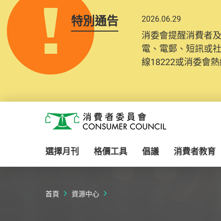
特別通告
2026.06.29
2025.10.31
消委會提醒消費者
為提升使用者體驗及
電、電郵、短訊或
消費者需要提供基
線18222或消委會熱線
紀錄將清晰整合於
Skip to main content
消費者委員會
選擇月刊
格價工具
倡議
消費者教育
首頁
資源中心