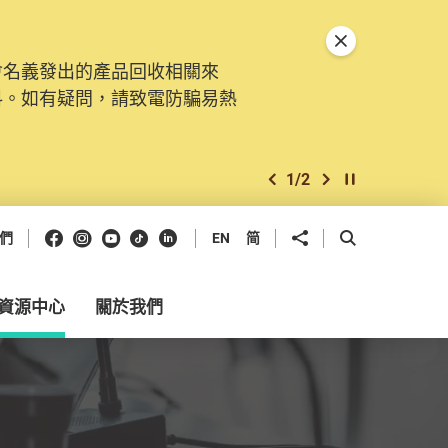
關閉特別通告
會名義發出的產品回收相關來
料。如有疑問，請致電防騙易熱
1
/
2
上一個
下一個
開始/暫停幻燈
Facebook
Instagram
Youtube
抖音
領英
分享到
開啟搜尋框
們
EN
简
資源中心
關於我們