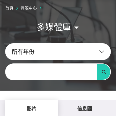
首頁
資源中心
多媒體庫
所有年份
關鍵字
搜尋
影片
信息圖