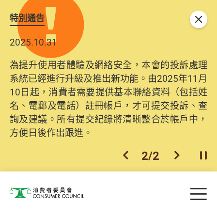
特別通告
關閉
2025.10.31
為提升使用者體驗及網絡安全，本會的投訴處理
系統已經進行升級及推出新功能。由2025年11月
10日起，消費者需要提供基本聯絡資料（包括姓
名、電郵及電話）註冊帳戶，才可提交投訴、查
詢及建議。所有提交紀錄將清晰整合於帳戶中，
方便日後作出跟進。
2
/
2
上一個
下一個
開
Skip to main content
目
消費者委員會