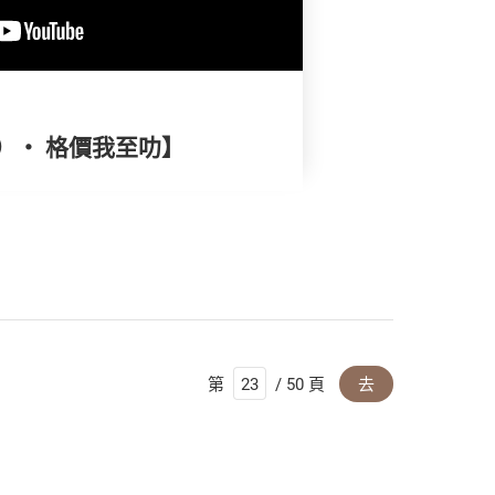
）‧ 格價我至叻】
第
/ 50 頁
去