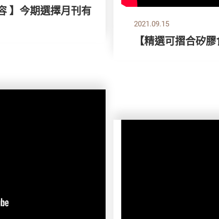
容 】今期選擇月刊有
2021.09.15
【精選可摺合矽膠