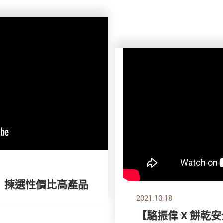
】 揀選性價比高產品
2021.10.18
【駱振偉 X 餅乾