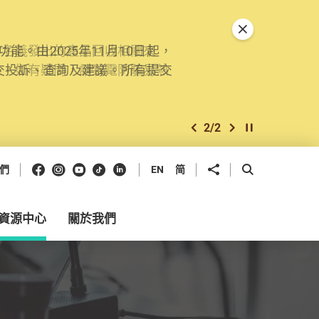
關閉特別通告
。由2025年11月10日起，
交投訴、查詢及建議。所有提交
2
/
2
上一個
下一個
開始/暫停幻燈
Facebook
Instagram
Youtube
抖音
領英
分享到
開啟搜尋框
們
EN
简
資源中心
關於我們