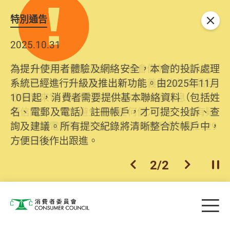
特別通告
關閉
2025.10.31
為提升使用者體驗及網絡安全，本會的投訴處理
系統已經進行升級及推出新功能。由2025年11月
10日起，消費者需要提供基本聯絡資料（包括姓
名、電郵及電話）註冊帳戶，才可提交投訴、查
詢及建議。所有提交紀錄將清晰整合於帳戶中，
方便日後作出跟進。
2
/
2
上一個
下一個
開
Skip to main content
目
消費者委員會