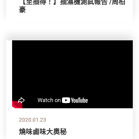
【至抽得！】抽濕機測試報告 /周柏
豪
2020.01.23
燒味鹵味大奧秘