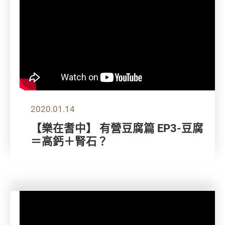
2020.01.14
【樂在耆中】 有營豆腐篇 EP3-豆腐
＝高鈣＋腎石？