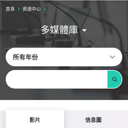
首頁
資源中心
多媒體庫
所有年份
關鍵字
搜尋
影片
信息圖