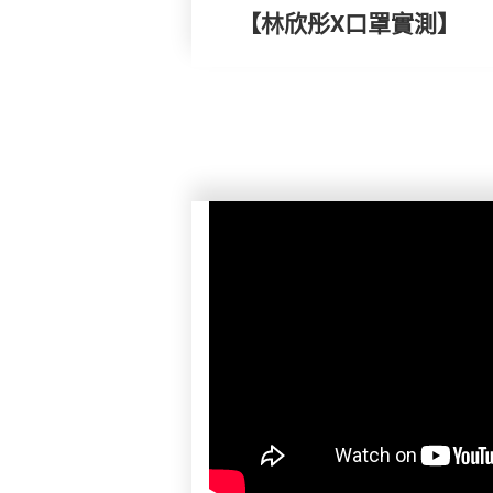
【林欣彤X口罩實測】