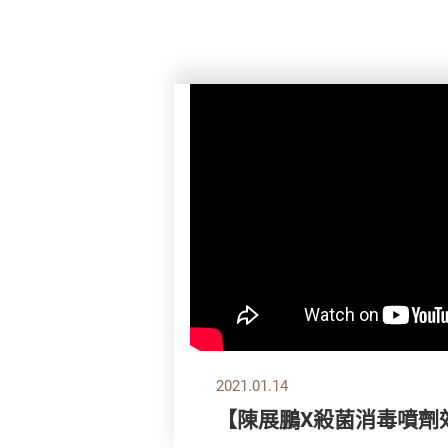
2021.01.14
【陳展鵬X殺菌消毒噴劑