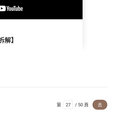
拆解】
第
/ 50 頁
去