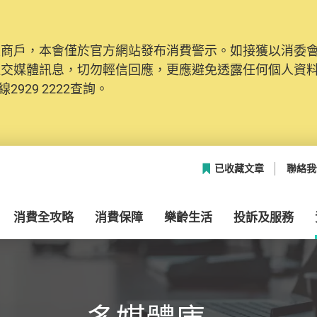
及商戶，本會僅於官方網站發布消費警示。如接獲以消委
網絡安全，本會的投訴處理系統已經進行升級及推出新功能
社交媒體訊息，切勿輕信回應，更應避免透露任何個人資
本聯絡資料（包括姓名、電郵及電話）註冊帳戶，才可提
2929 2222查詢。
帳戶中，方便日後作出跟進。
已收藏文章
聯絡我
消費全攻略
消費保障
樂齡生活
投訴及服務