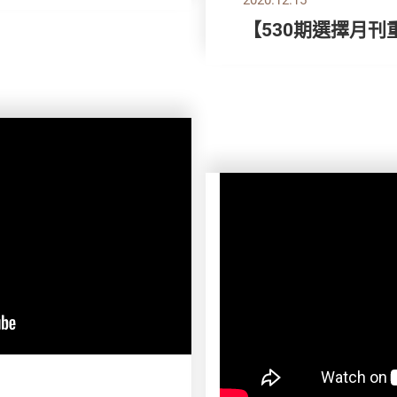
【530期選擇月刊