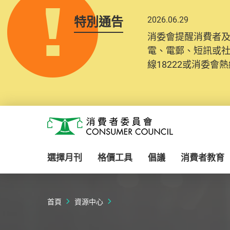
特別通告
2026.06.29
2025.10.31
消委會提醒消費者
為提升使用者體驗及
電、電郵、短訊或
消費者需要提供基
線18222或消委會熱線
紀錄將清晰整合於
Skip to main content
消費者委員會
選擇月刊
格價工具
倡議
消費者教育
首頁
資源中心