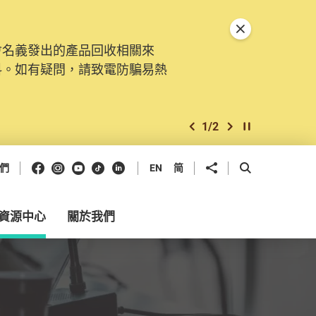
關閉特別通告
會名義發出的產品回收相關來
。由2025年11月10日起，
料。如有疑問，請致電防騙易熱
交投訴、查詢及建議。所有提交
2
/
2
上一個
下一個
開始/暫停幻燈
Facebook
Instagram
Youtube
抖音
領英
分享到
開啟搜尋框
們
EN
简
資源中心
關於我們