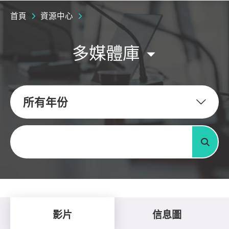
首頁
資源中心
多媒體庫
所有年份
關鍵字
搜尋
影片
信息圖