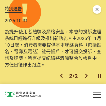
特別通告
關閉
2025.10.31
為提升使用者體驗及網絡安全，本會的投訴處理
系統已經進行升級及推出新功能。由2025年11月
10日起，消費者需要提供基本聯絡資料（包括姓
名、電郵及電話）註冊帳戶，才可提交投訴、查
詢及建議。所有提交紀錄將清晰整合於帳戶中，
方便日後作出跟進。
2
/
2
上一個
下一個
開
Skip to main content
目
消費者委員會