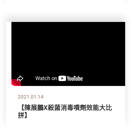
2021.01.14
【陳展鵬X殺菌消毒噴劑效能大比
拼】