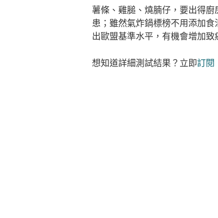
薯條、雞膇、燒腩仔，要出得廚
患；雖然氣炸鍋標榜不用添加食
出歐盟基準水平，有機會增加致
想知道詳細測試結果？立即
訂閱