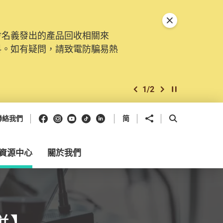
關閉特別通告
會名義發出的產品回收相關來
料。如有疑問，請致電防騙易熱
1
/
2
上一個
下一個
開始/暫停幻燈
Facebook
Instagram
Youtube
抖音
領英
分享到
開啟搜尋框
聯絡我們
简
資源中心
關於我們