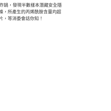
氣炸鍋，發現半數樣本潛藏安全隱
條，所產生的丙烯酰胺含量均超
片，等消委會話你知！