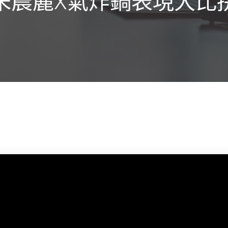
朱晨麗X氣炸鍋表現大比