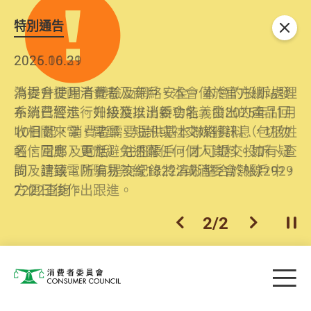
特別通告
關閉
2026.06.29
2025.10.31
消委會提醒消費者及商戶，本會僅於官方網站發
為提升使用者體驗及網絡安全，本會的投訴處理
布消費警示。如接獲以消委會名義發出的產品回
系統已經進行升級及推出新功能。由2025年11月
收相關來電、電郵、短訊或社交媒體訊息，切勿
10日起，消費者需要提供基本聯絡資料（包括姓
輕信回應，更應避免透露任何個人資料。如有疑
名、電郵及電話）註冊帳戶，才可提交投訴、查
問，請致電防騙易熱線18222或消委會熱線2929
詢及建議。所有提交紀錄將清晰整合於帳戶中，
2222查詢。
方便日後作出跟進。
2
/
2
上一個
下一個
開
Skip to main content
目
消費者委員會