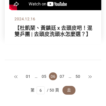
2024.12.16
【杜凱琹、黃鎮廷 x 去頭皮吧！混
雙乒團 | 去頭皮洗頭水怎麼選？】
上一頁
下一頁
01
…
05
06
07
…
50
第
/ 50 頁
去