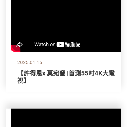
2025.01.15
【許得恩x 莫宛螢 |首測55吋4K大電
視】