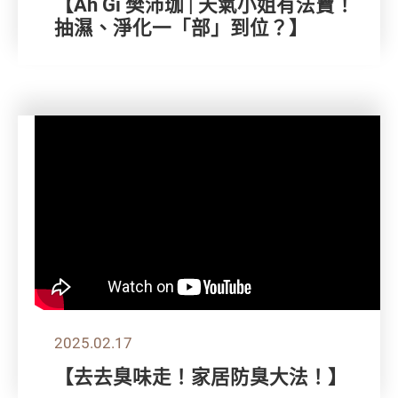
【Ah Gi 樊沛珈 | 天氣小姐有法寶！
抽濕、淨化一「部」到位？】
2025.02.17
【去去臭味走！家居防臭大法！】