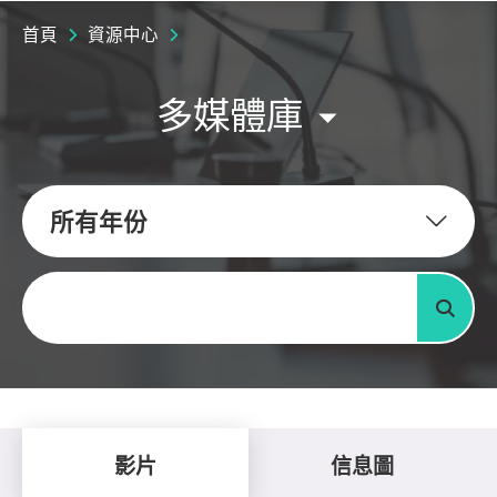
首頁
資源中心
多媒體庫
所有年份
關鍵字
搜尋
影片
信息圖