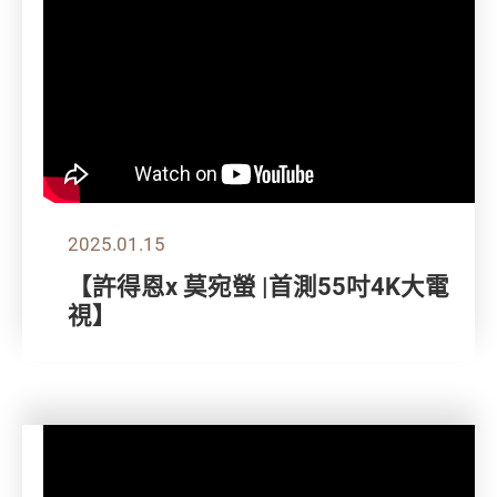
2025.01.15
【許得恩x 莫宛螢 |首測55吋4K大電
視】