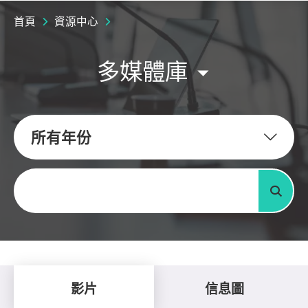
首頁
資源中心
多媒體庫
所有年份
關鍵字
搜尋
影片
信息圖