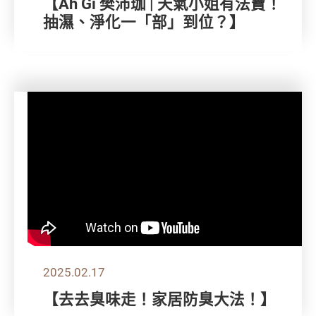
【Ah Gi 樊沛珈 | 天氣小姐有法寶！
抽濕、淨化一「部」到位？】
2025.02.17
【去去臭味走！家居防臭大法！】