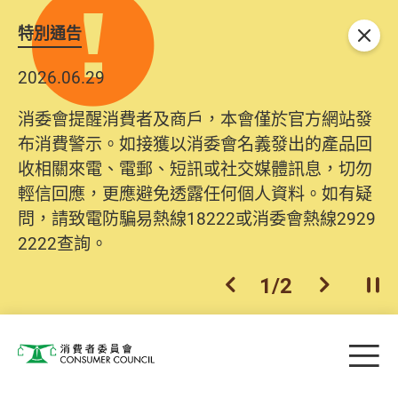
特別通告
關閉
2026.06.29
消委會提醒消費者及商戶，本會僅於官方網站發
布消費警示。如接獲以消委會名義發出的產品回
收相關來電、電郵、短訊或社交媒體訊息，切勿
輕信回應，更應避免透露任何個人資料。如有疑
問，請致電防騙易熱線18222或消委會熱線2929
2222查詢。
1
/
2
上一個
下一個
開
Skip to main content
目
消費者委員會