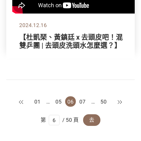
2024.12.16
【杜凱琹、黃鎮廷 x 去頭皮吧！混
雙乒團 | 去頭皮洗頭水怎麼選？】
上一頁
下一頁
01
…
05
06
07
…
50
第
/ 50 頁
去