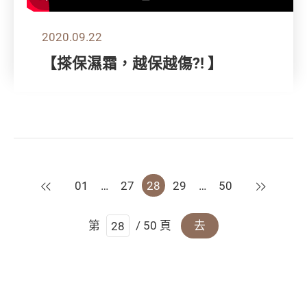
2020.09.22
【搽保濕霜，越保越傷?! 】
上一頁
下一頁
01
…
27
28
29
…
50
第
/ 50 頁
去