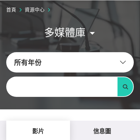
首頁
資源中心
多媒體庫
所有年份
關鍵字
搜尋
影片
信息圖