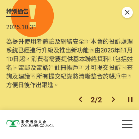
特別通告
關閉
2025.10.31
為提升使用者體驗及網絡安全，本會的投訴處理
系統已經進行升級及推出新功能。由2025年11月
10日起，消費者需要提供基本聯絡資料（包括姓
名、電郵及電話）註冊帳戶，才可提交投訴、查
詢及建議。所有提交紀錄將清晰整合於帳戶中，
方便日後作出跟進。
2
/
2
上一個
下一個
開
Skip to main content
目
消費者委員會