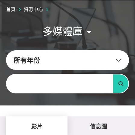
首頁
資源中心
多媒體庫
所有年份
關鍵字
搜尋
影片
信息圖