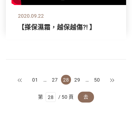
2020.09.22
【搽保濕霜，越保越傷?! 】
上一頁
下一頁
01
…
27
28
29
…
50
第
/ 50 頁
去