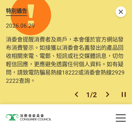
特別通告
關閉
2026.06.29
2025.10.31
消委會提醒消費者及商戶，本會僅於官方網站發
為提升使用者體驗及網絡安全，本會的投訴處理
布消費警示。如接獲以消委會名義發出的產品回
系統已經進行升級及推出新功能。由2025年11月
收相關來電、電郵、短訊或社交媒體訊息，切勿
10日起，消費者需要提供基本聯絡資料（包括姓
輕信回應，更應避免透露任何個人資料。如有疑
名、電郵及電話）註冊帳戶，才可提交投訴、查
問，請致電防騙易熱線18222或消委會熱線2929
詢及建議。所有提交紀錄將清晰整合於帳戶中，
2222查詢。
方便日後作出跟進。
2
/
2
上一個
下一個
開
Skip to main content
目
消費者委員會