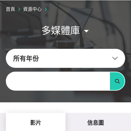
首頁
資源中心
多媒體庫
所有年份
關鍵字
搜尋
影片
信息圖