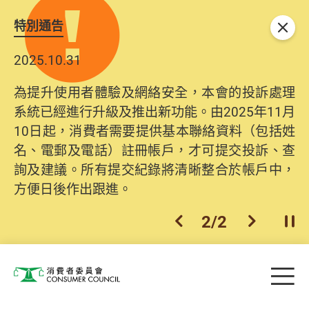
特別通告
關閉
2025.10.31
為提升使用者體驗及網絡安全，本會的投訴處理
系統已經進行升級及推出新功能。由2025年11月
10日起，消費者需要提供基本聯絡資料（包括姓
名、電郵及電話）註冊帳戶，才可提交投訴、查
詢及建議。所有提交紀錄將清晰整合於帳戶中，
方便日後作出跟進。
2
/
2
上一個
下一個
開
Skip to main content
目
消費者委員會