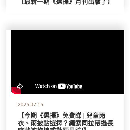
【最新一期《選擇》月刊出版了】
2025.07.15
【今期《選擇》免費睇 | 兒童雨
衣、雨披點選擇？繩索同拉帶過長