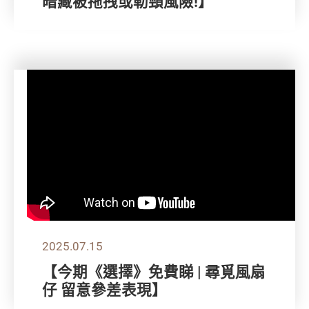
暗藏被拖拽或勒頸風險!】
2025.07.15
【今期《選擇》免費睇 | 尋覓風扇
仔 留意參差表現】