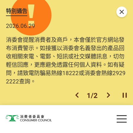
特別通告
關閉
2026.06.29
2025.10.31
消委會提醒消費者及商戶，本會僅於官方網站發
為提升使用者體驗及網絡安全，本會的投訴處理
布消費警示。如接獲以消委會名義發出的產品回
系統已經進行升級及推出新功能。由2025年11月
收相關來電、電郵、短訊或社交媒體訊息，切勿
10日起，消費者需要提供基本聯絡資料（包括姓
輕信回應，更應避免透露任何個人資料。如有疑
名、電郵及電話）註冊帳戶，才可提交投訴、查
問，請致電防騙易熱線18222或消委會熱線2929
詢及建議。所有提交紀錄將清晰整合於帳戶中，
2222查詢。
方便日後作出跟進。
2
/
2
上一個
下一個
開
Skip to main content
目
消費者委員會