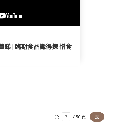
睇 | 臨期食品識得揀 惜食
第
/ 50 頁
去