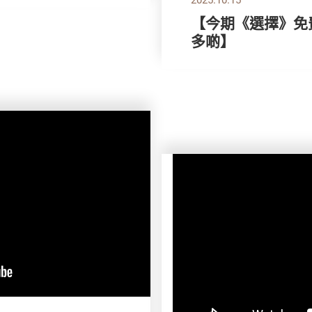
【今期《選擇》免費
多啲】