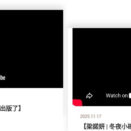
出版了】
2025.11.17
【梁諾妍 | 冬夜