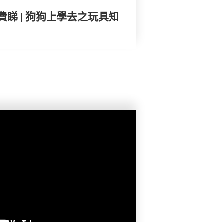
睇 | 狗狗上學去之玩具知