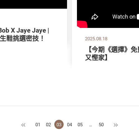
X Jaye Jaye |
生鞋挑選密技！
2025.08.18
【今期《選擇》免費
又慳家】
上一頁
下一頁
01
02
03
04
05
…
50