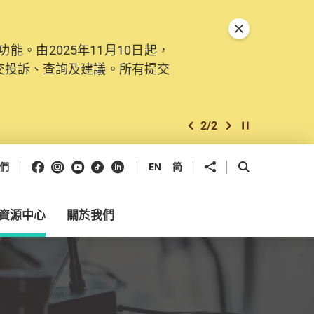
關閉特別通告
。由2025年11月10日起，
交投訴、查詢及建議。所有提交
2
/
2
上一個
下一個
開始/暫停幻燈
Facebook
Instagram
Youtube
抖音
領英
分享到
開啟搜尋框
們
EN
简
資源中心
關於我們