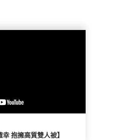
小確幸 抱擁高質雙人被】