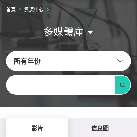
首頁
資源中心
多媒體庫
所有年份
關鍵字
搜尋
影片
信息圖