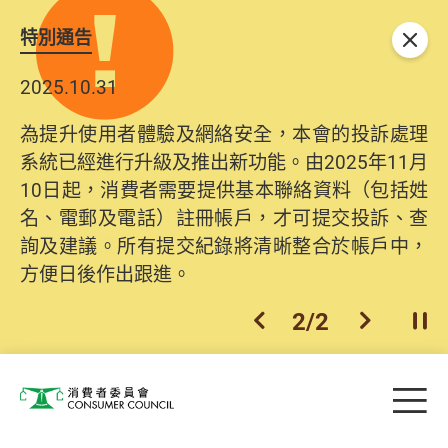
特別通告
關閉
2025.10.31
為提升使用者體驗及網絡安全，本會的投訴處理
系統已經進行升級及推出新功能。由2025年11月
10日起，消費者需要提供基本聯絡資料（包括姓
名、電郵及電話）註冊帳戶，才可提交投訴、查
詢及建議。所有提交紀錄將清晰整合於帳戶中，
方便日後作出跟進。
2
/
2
上一個
下一個
開
Skip to main content
目
消費者委員會