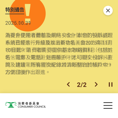
特別通告
關閉
2026.06.29
2025.10.31
消委會提醒消費者及商戶，本會僅於官方網站發
為提升使用者體驗及網絡安全，本會的投訴處理
布消費警示。如接獲以消委會名義發出的產品回
系統已經進行升級及推出新功能。由2025年11月
收相關來電、電郵、短訊或社交媒體訊息，切勿
10日起，消費者需要提供基本聯絡資料（包括姓
輕信回應，更應避免透露任何個人資料。如有疑
名、電郵及電話）註冊帳戶，才可提交投訴、查
問，請致電防騙易熱線18222或消委會熱線2929
詢及建議。所有提交紀錄將清晰整合於帳戶中，
2222查詢。
方便日後作出跟進。
2
/
2
上一個
下一個
開
Skip to main content
目
消費者委員會