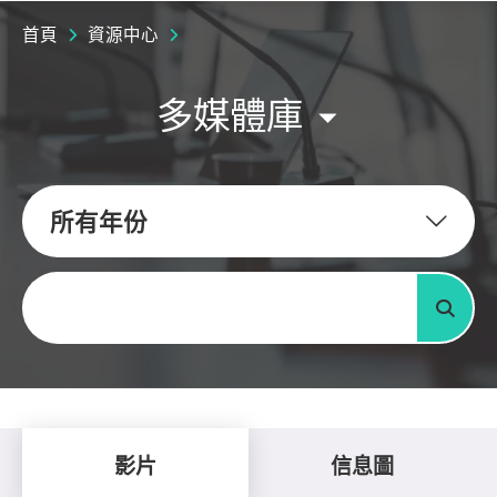
首頁
資源中心
多媒體庫
所有年份
關鍵字
搜尋
影片
信息圖