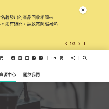
關閉特別通告
會名義發出的產品回收相關來
。由2025年11月10日起，
料。如有疑問，請致電防騙易熱
交投訴、查詢及建議。所有提交
2
/
2
上一個
下一個
開始/暫停幻燈
Facebook
Instagram
Youtube
抖音
領英
分享到
開啟搜尋框
們
EN
简
資源中心
關於我們