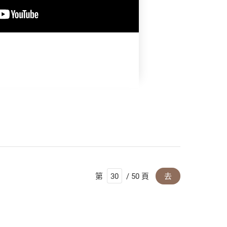
】
第
/ 50 頁
去