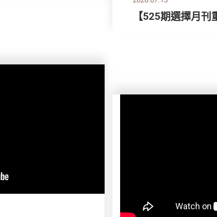
【525期選擇月刊