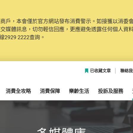
及商戶，本會僅於官方網站發布消費警示。如接獲以消委
網絡安全，本會的投訴處理系統已經進行升級及推出新功能
社交媒體訊息，切勿輕信回應，更應避免透露任何個人資
本聯絡資料（包括姓名、電郵及電話）註冊帳戶，才可提
2929 2222查詢。
帳戶中，方便日後作出跟進。
已收藏文章
聯絡我
消費全攻略
消費保障
樂齡生活
投訴及服務