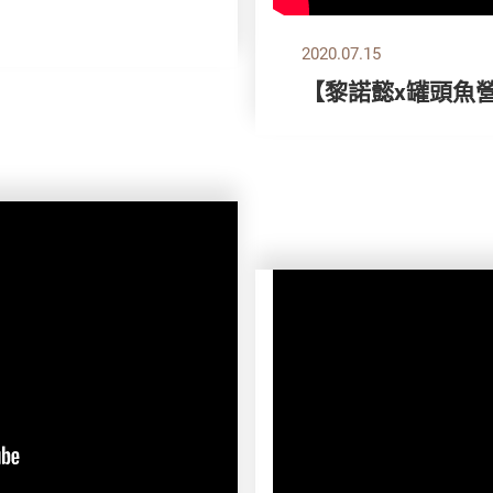
2020.07.15
【黎諾懿x罐頭魚