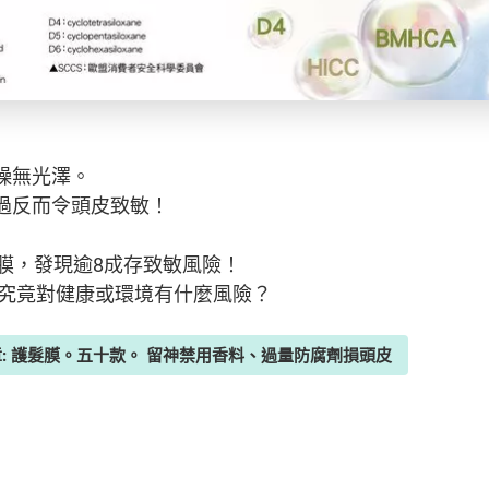
燥無光澤。
過反而令頭皮致敏！
髮膜，發現逾8成存致敏風險！
醛，究竟對健康或環境有什麼風險？
章: 護髮膜。五十款。 留神禁用香料、過量防腐劑損頭皮