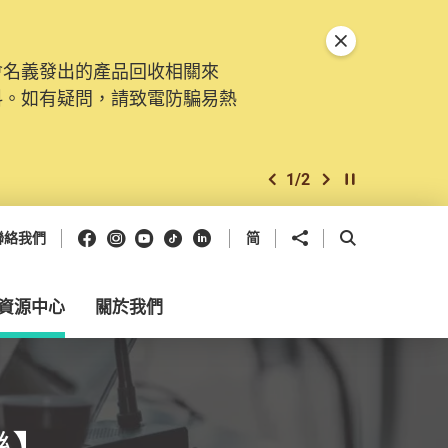
關閉特別通告
會名義發出的產品回收相關來
料。如有疑問，請致電防騙易熱
1
/
2
上一個
下一個
開始/暫停幻燈
Facebook
Instagram
Youtube
抖音
領英
分享到
開啟搜尋框
聯絡我們
简
資源中心
關於我們