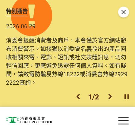
特別通告
關閉
2026.06.29
消委會提醒消費者及商戶，本會僅於官方網站發
布消費警示。如接獲以消委會名義發出的產品回
收相關來電、電郵、短訊或社交媒體訊息，切勿
輕信回應，更應避免透露任何個人資料。如有疑
問，請致電防騙易熱線18222或消委會熱線2929
2222查詢。
1
/
2
上一個
下一個
開
Skip to main content
目
消費者委員會