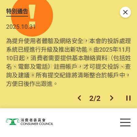
特別通告
關閉
2026.06.29
2025.10.31
消委會提醒消費者及商戶，本會僅於官方網站發
為提升使用者體驗及網絡安全，本會的投訴處理
布消費警示。如接獲以消委會名義發出的產品回
系統已經進行升級及推出新功能。由2025年11月
收相關來電、電郵、短訊或社交媒體訊息，切勿
10日起，消費者需要提供基本聯絡資料（包括姓
輕信回應，更應避免透露任何個人資料。如有疑
名、電郵及電話）註冊帳戶，才可提交投訴、查
問，請致電防騙易熱線18222或消委會熱線2929
詢及建議。所有提交紀錄將清晰整合於帳戶中，
2222查詢。
方便日後作出跟進。
2
/
2
上一個
下一個
開
Skip to main content
目
消費者委員會