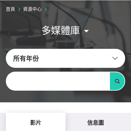
首頁
資源中心
多媒體庫
所有年份
關鍵字
搜尋
影片
信息圖