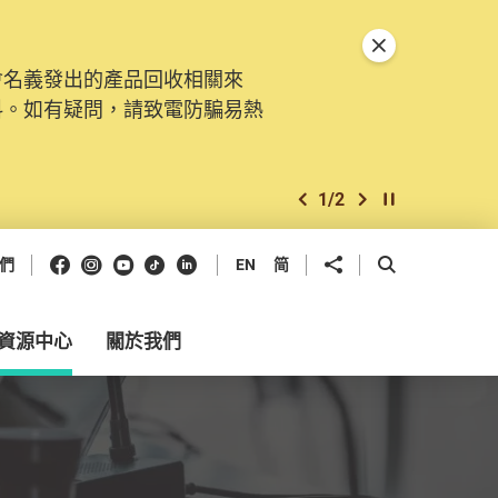
關閉特別通告
會名義發出的產品回收相關來
料。如有疑問，請致電防騙易熱
1
/
2
上一個
下一個
開始/暫停幻燈
Facebook
Instagram
Youtube
抖音
領英
分享到
開啟搜尋框
們
EN
简
資源中心
關於我們