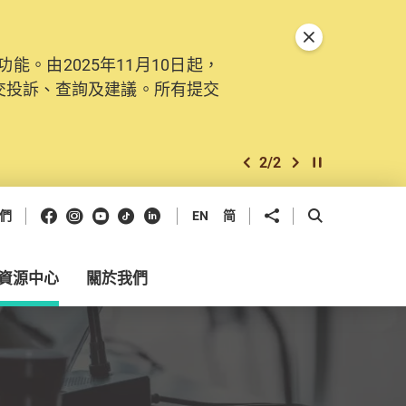
關閉特別通告
。由2025年11月10日起，
交投訴、查詢及建議。所有提交
2
/
2
上一個
下一個
開始/暫停幻燈
Facebook
Instagram
Youtube
抖音
領英
分享到
開啟搜尋框
們
EN
简
資源中心
關於我們