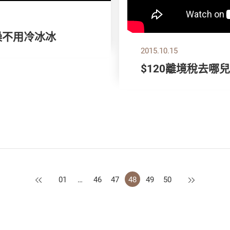
澡不用冷冰冰
2015.10.15
$120離境稅去哪
上一頁
下一頁
01
…
46
47
48
49
50