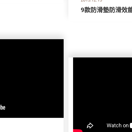
9款防滑墊防滑效