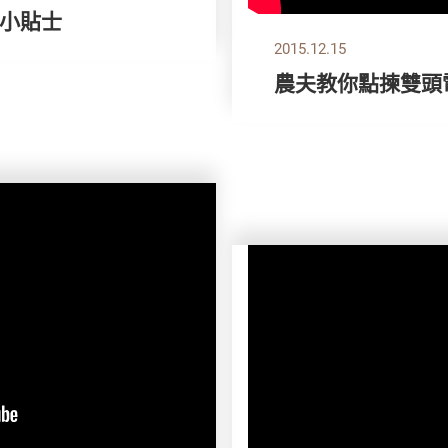
小貼士
2015.12.15
農夫教你點揀雙頭