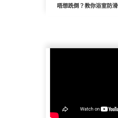
唔想跣倒？教你浴室防滑