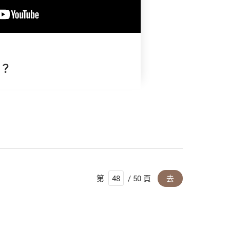
兒？
第
/ 50 頁
去