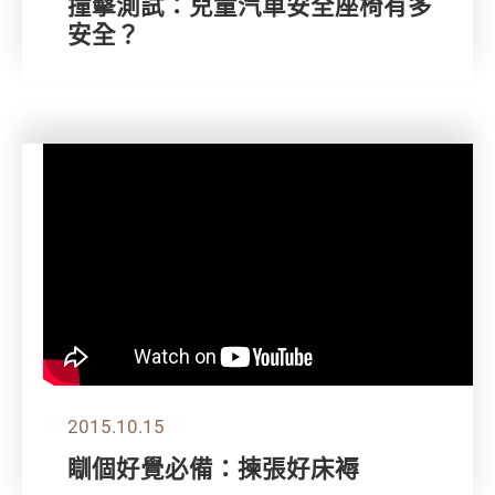
撞擊測試：兒童汽車安全座椅有多
安全？
2015.10.15
瞓個好覺必備：揀張好床褥