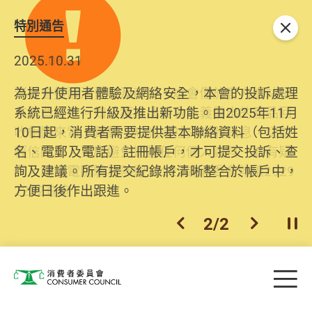
特別通告
關閉
2025.10.31
為提升使用者體驗及網絡安全，本會的投訴處理
系統已經進行升級及推出新功能。由2025年11月
10日起，消費者需要提供基本聯絡資料（包括姓
名、電郵及電話）註冊帳戶，才可提交投訴、查
詢及建議。所有提交紀錄將清晰整合於帳戶中，
方便日後作出跟進。
2
/
2
上一個
下一個
開
Skip to main content
目
消費者委員會