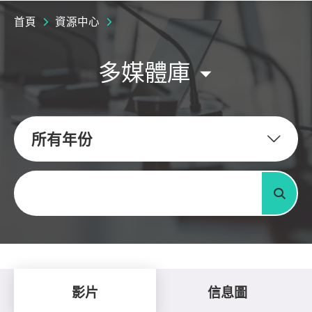
首頁
資源中心
多媒體庫
所有年份
關鍵字
搜尋
影片
信息圖