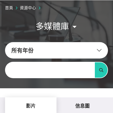
首頁
資源中心
多媒體庫
所有年份
關鍵字
搜尋
影片
信息圖