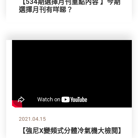
【534期選擇月刊重點內容 】今期
選擇月刊有咩睇？
2021.04.15
【強尼X變頻式分體冷氣機大檢閱】