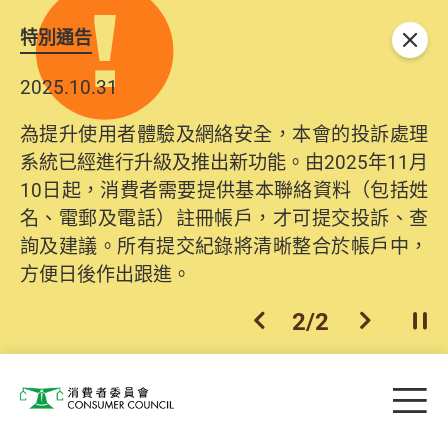
特別通告
關閉
2025.10.31
為提升使用者體驗及網絡安全，本會的投訴處理
系統已經進行升級及推出新功能。由2025年11月
10日起，消費者需要提供基本聯絡資料（包括姓
名、電郵及電話）註冊帳戶，才可提交投訴、查
詢及建議。所有提交紀錄將清晰整合於帳戶中，
方便日後作出跟進。
2
/
2
上一個
下一個
開
Skip to main content
目
消費者委員會