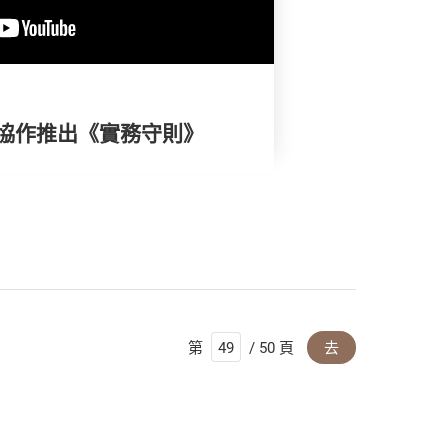
協作推出《實務守則》
第
/ 50 頁
去