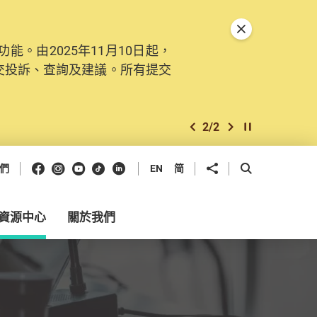
關閉特別通告
。由2025年11月10日起，
交投訴、查詢及建議。所有提交
2
/
2
上一個
下一個
開始/暫停幻燈
Facebook
Instagram
Youtube
抖音
領英
分享到
開啟搜尋框
們
EN
简
資源中心
關於我們