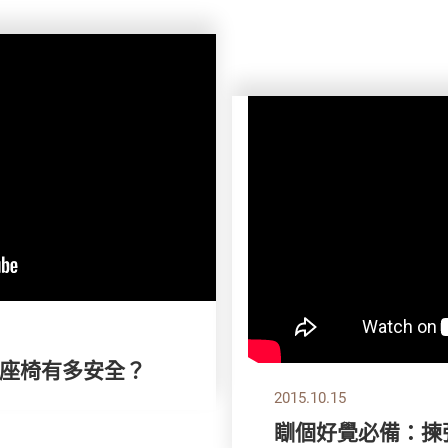
座椅有多安全？
2015.10.15
瞓個好覺必備：揀