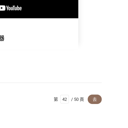
器
第
/ 50 頁
去