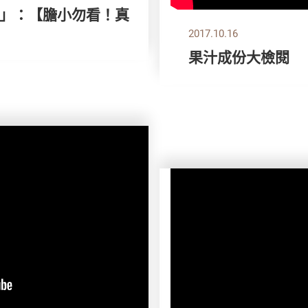
款」：【膽小勿看！真
2017.10.16
果汁成份大檢閱