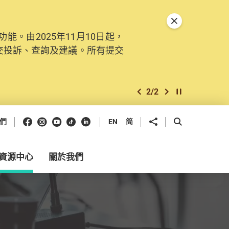
關閉特別通告
。由2025年11月10日起，
交投訴、查詢及建議。所有提交
2
/
2
上一個
下一個
開始/暫停幻燈
Facebook
Instagram
Youtube
抖音
領英
分享到
開啟搜尋框
們
EN
简
資源中心
關於我們