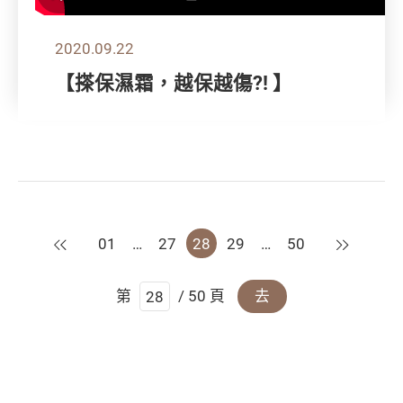
2020.09.22
【搽保濕霜，越保越傷?! 】
上一頁
下一頁
01
…
27
28
29
…
50
第
/ 50 頁
去