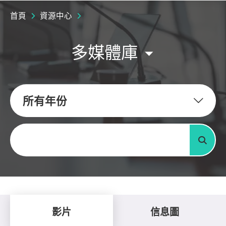
首頁
資源中心
多媒體庫
所有年份
關鍵字
搜尋
影片
信息圖