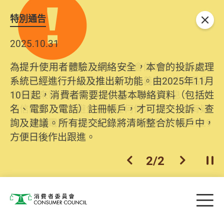
特別通告
關閉
2025.10.31
為提升使用者體驗及網絡安全，本會的投訴處理
系統已經進行升級及推出新功能。由2025年11月
10日起，消費者需要提供基本聯絡資料（包括姓
名、電郵及電話）註冊帳戶，才可提交投訴、查
詢及建議。所有提交紀錄將清晰整合於帳戶中，
方便日後作出跟進。
2
/
2
上一個
下一個
開
Skip to main content
目
消費者委員會