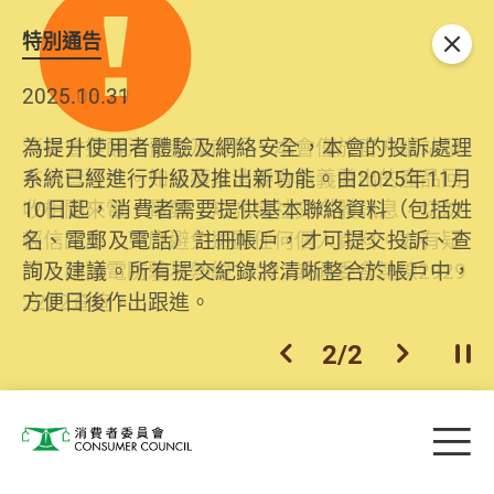
特別通告
關閉
2026.06.29
2025.10.31
消委會提醒消費者及商戶，本會僅於官方網站發
為提升使用者體驗及網絡安全，本會的投訴處理
布消費警示。如接獲以消委會名義發出的產品回
系統已經進行升級及推出新功能。由2025年11月
收相關來電、電郵、短訊或社交媒體訊息，切勿
10日起，消費者需要提供基本聯絡資料（包括姓
輕信回應，更應避免透露任何個人資料。如有疑
名、電郵及電話）註冊帳戶，才可提交投訴、查
問，請致電防騙易熱線18222或消委會熱線2929
詢及建議。所有提交紀錄將清晰整合於帳戶中，
2222查詢。
方便日後作出跟進。
2
/
2
上一個
下一個
開
Skip to main content
目
消費者委員會