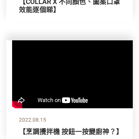
【COLLAR X 不同顏色、圖案口罩
效能逐個睇】
2022.08.15
【烹調攪拌機 按鈕一按變廚神？】