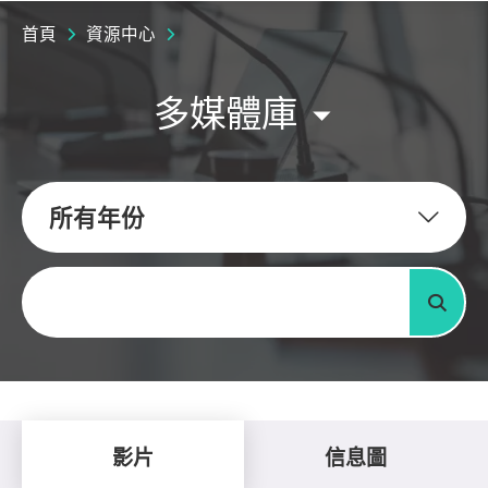
首頁
資源中心
多媒體庫
所有年份
關鍵字
搜尋
影片
信息圖