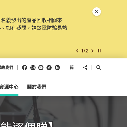
關閉特別通告
會名義發出的產品回收相關來
料。如有疑問，請致電防騙易熱
1
/
2
上一個
下一個
開始/暫停幻燈
Facebook
Instagram
Youtube
抖音
領英
分享到
開啟搜尋框
聯絡我們
简
資源中心
關於我們