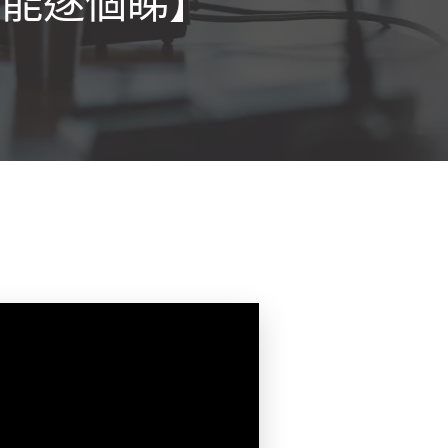
罩效能逐個睇】